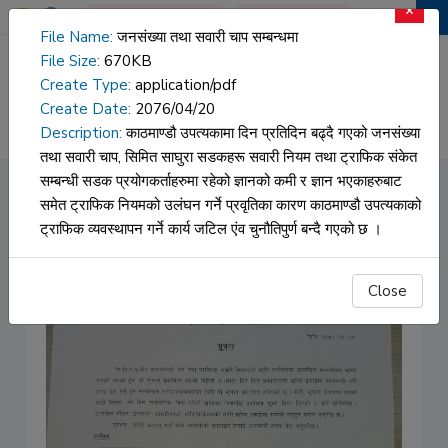
×
Book An Appointment
Report Download
File Name:
जनसंख्या तथा सवारी चाप सम्बन्धमा
File Size:
670KB
वीर अस्पताल
Create Type:
application/pdf
Create Date:
2076/04/20
HOSPITAL DATA
NAMS
Description:
काठमाण्डौ उपत्यकामा दिन प्रतिदिन बढ्दै गएको जनसंख्या
तथा सवारी चाप, सिमित साघुरा सडकहरू सवारी नियम तथा ट्राफिक संकेत
सम्बन्धी सडक प्रयोगकर्ताहरुमा रहेको ज्ञानको कमी र ज्ञान भएकाहरुबाट
Burn and Plastic Equipment
समेत ट्राफिक नियमको उलंघन गर्ने प्रवृतिका कारण काठमाण्डौ उपत्यकाको
ट्राफिक व्यवस्थापन गर्ने कार्य जटिल एंव चुनौतिपुर्ण बन्दै गएको छ ।
Close