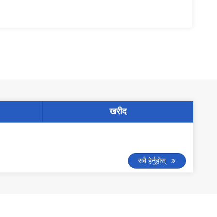
खरीद
सबै हेर्नुहोस्