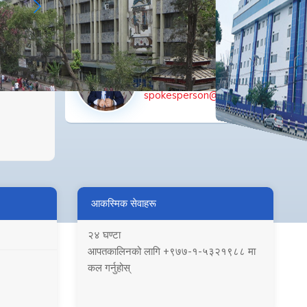
director.birhospital@nams.org.np
सहायक. प्रा. डा. प्रकाश बुढाथोकी
प्रवक्ता
spokesperson@nams.org.np
आकस्मिक सेवाहरू
२४ घण्टा
आपतकालिनको लागि +९७७-१-५३२१९८८ मा
कल गर्नुहोस्