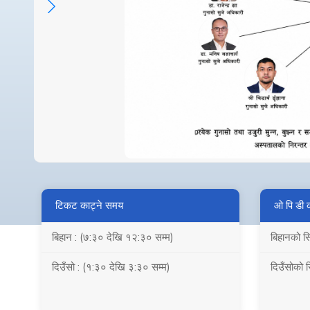
टिकट काट्ने समय
ओ पि डी 
बिहान : (७:३० देखि १२:३० सम्म)
बिहानको स
दिउँसो : (१:३० देखि ३:३० सम्म)
दिउँसोको 