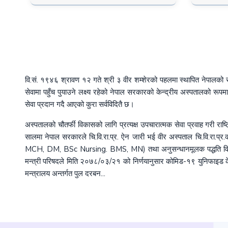
वि.सं. १९४६ श्रावण १२ गते श्री ३ वीर शम्शेरको पहलमा स्थापित नेपालको स
सेवामा पहुँच पुयाउने लक्ष्य रहेको नेपाल सरकारको केन्द्रीय अस्पतालको र
सेवा प्रदान गदै आएको कुरा सर्वविदितै छ।
अस्पतालको चौतर्फी विकासको लागि प्रत्यक्ष उपचारात्मक सेवा प्रवाह गरी रा
सालमा नेपाल सरकारले चि.वि.रा.प्र. ऐन जारी भई वीर अस्पताल चि.वि.रा.प्र.
MCH, DM, BSc Nursing. BMS, MN) तथा अनुसन्धानमूलक पद्धति विकास
मन्त्री परिषदले मिति २०७८/०३/२१ को निर्णयानुसार कोमिड-१९ युनिफाइड के
मन्त्रालय अन्तर्गत पुल दरबन...