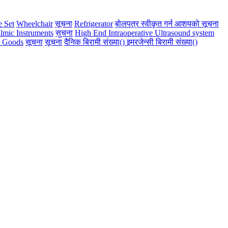
e Set
Wheelchair
सूचना
Refrigerator
बोलपत्र स्वीकृत गर्न आशयको सूचना
mic Instruments
सुचना
High End Intraoperative Ultrasound system
 Goods
सूचना
सूचना
दैनिक बिरामी संख्या() इमरजेन्सी बिरामी संख्या()