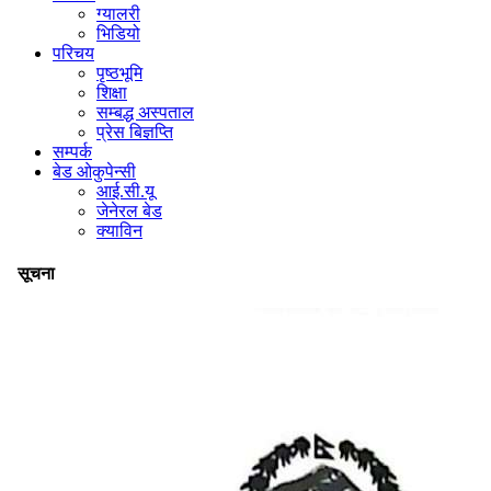
ग्यालरी
भिडियो
परिचय
पृष्ठभूमि
शिक्षा
सम्बद्ध अस्पताल
प्रेस बिज्ञप्ति
सम्पर्क
बेड ओकुपेन्सी
आई.सी.यू
जेनेरल बेड
क्याविन
सूचना